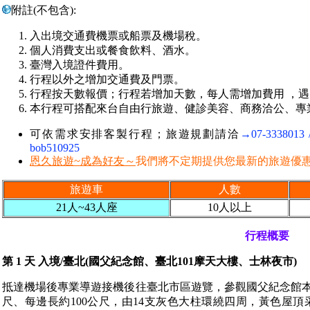
附註(不包含):
入出境交通費機票或船票及機場稅。
個人消費支出或餐食飲料、酒水。
臺灣入境證件費用。
行程以外之增加交通費及門票。
行程按天數報價；行程若增加天數，每人需增加費用 ，遇
本行程可搭配來台自由行旅遊、健診美容、商務洽公、專
可依需求安排客製行程；旅遊規劃請洽
→07-3338013 
bob510925
恩久旅遊~成為好友～
我們將不定期提供您最新的旅遊優
旅遊車
人數
21人~43人座
10人以上
行程概要
第 1 天 入境/臺北(國父紀念館、臺北101摩天大樓、士林夜市)
抵達機場後專業導遊接機後往臺北市區遊覽，參觀國父紀念館本體
尺、每邊長約100公尺，由14支灰色大柱環繞四周，黃色屋