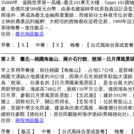
35000坪、遠眺世界第一高樓--臺北101摩天大樓，Taipei 
建，造價共達580億元台幣，由著名建築師李祖原負責設計及監造，
商場外，將成為臺北金融商業重鎮，而後前往士林夜市位於臺
士林的農產品到艋舺、大稻埕的貨物都在這裡交易，1909年設立
美味晚餐～進住飯店～。
住宿：
臺北地區飯店
早餐：【 X 】 中餐：【 X 】 晚餐：【 台式風味合菜或套
第 2 天 臺北—桃園角板山、蔣介石行館、慈湖－日月潭風景
早上享用早餐後，前往桃園【角板山】，占地5.7公頃，是群
桃園大溪鎮占地廣達約30公頃，因蔣介石生前經常駐臨大溪
為「慈湖」。往著名的【日月潭國家風景區】。是全台最大的
周群巒迭翠，海拔高748公尺，面積116平方公里。後因湖為
日月潭。參觀日月潭風景區景點︰【文武廟】︰建於1932年
腰上，因祭祀孔子、關公而得名。【玄奘寺】︰位於青龍山上，
經，宣揚中華文化而建。建築為仿唐式風格，兩樓層分別供奉
續前往參觀【德化社】︰原住民鄒族村落伊達紹(舊稱德化社)
住宿：
南投地區飯店
早餐：【 飯店 】 中餐：【 台式風味合菜或套餐】 晚餐：【