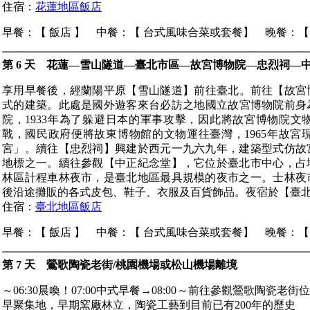
住宿：
花蓮地區飯店
早餐：【 飯店 】 中餐：【 台式風味合菜或套餐】 晚餐：【
第 6 天 花蓮—雪山隧道—臺北市區—故宮博物院—忠烈祠—
享用早餐後，經蘭陽平原【雪山隧道】前往臺北。前往【故宮博
式的建築。此處是國外遊客來台必訪之地國立故宮博物院前身為
院，1933年為了躲避日本的軍事攻擊，因此將故宮博物院文物
戰，國民政府便將故東博物館的文物運往臺灣，1965年故
宮」。續往【忠烈祠】興建於西元一九六九年，建築型式仿故
地標之一。續往參觀【中正紀念堂】，它位於臺北市中心，占
林區計程車林夜市，是臺北地區最具規模的夜市之一。士林夜
後沿途攤販的各式皮包、鞋子、衣服及百貨飾品。夜宿於【臺
住宿：
臺北地區飯店
早餐：【 飯店 】 中餐：【 台式風味合菜或套餐】 晚餐：【
第 7 天 鶯歌陶瓷老街/桃園機場或松山機場離境
～06:30晨喚！07:00中式早餐→08:00～前往參觀鶯歌陶
早聚集地，早期窯廠林立，陶瓷工藝到目前已有200年的歷史