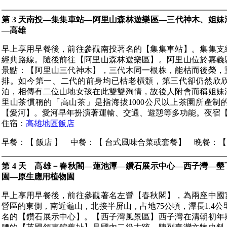
第 3 天南投—集集車站—阿里山森林遊樂區—三代神木、姐
—高雄
早上享用早餐後，前往參觀南投著名的【集集車站】。集集支
經典路線。隨後前往【阿里山森林遊樂區】。阿里山位於嘉義
景點：【阿里山三代神木】，三代木同一根株，能枯而後榮，
排。如今第一、二代的前身均已枯老橫頹，第三代卻仍然欣
泊，相傳有二位山地女孩在此雙雙殉情，故後人附會而稱姐妹
里山茶慣稱的「高山茶」是指海拔1000公尺以上茶園所產
【愛河】。愛河早年扮演著運輸、交通、遊憩等多功能。夜宿
住宿：
高雄地區飯店
早餐：【 飯店 】 中餐：【 台式風味合菜或套餐】 晚餐：【
第 4 天 高雄－春秋閣—蓮池潭—鑽石展示中心—西子灣—
園—原生應用植物園
早上享用早餐後，前往參觀著名左營【春秋閣】，為兩座中國
營區的東側，南近龜山，北接半屏山，占地75公頃，潭長1.4公
名的【鑽石展示中心】。【西子灣風景區】西子灣在清朝初年