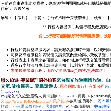
～前往自由逛街訪友購物，專車送往桃園國際或松山機場搭機
住宿：:溫暖的家
早餐：【 飯店】 中餐：【 台式風味合菜或套餐】 晚餐：【 
** 行程內容提供，具體行程及飯店安
(以上行程可能因航班時間調整因素，以最
行程如需調整增減內容，請於報名參加時告知，以利安排
司機及導遊服務如表現優良請貴賓酌量給與小費或掌聲，
行程表上未表明之各項開支，如有增加行程及交通等費用
過多行李無法放車上請事先告知，以利安排寄放，如需費
專業規劃旅遊行程，用心安排服務品質內容.無法摩仿！
恩久旅遊~專業辦理國外旅客
來台觀光旅遊團體旅遊、自
交流.健檢醫美....寶島環遊去
..
恩久國際旅行社有限公司
PS
@twi0577a
PS.
請洽恩久旅遊服務人員 電話(07)333-8013
傳真(07)-33098
久http://www.104hotel.com.tw/~
恩久旅遊
專業辦理國外
、國內團
旅遊、小三通套票聯程 、客制旅遊、
來台商務履約
、
觀光地接