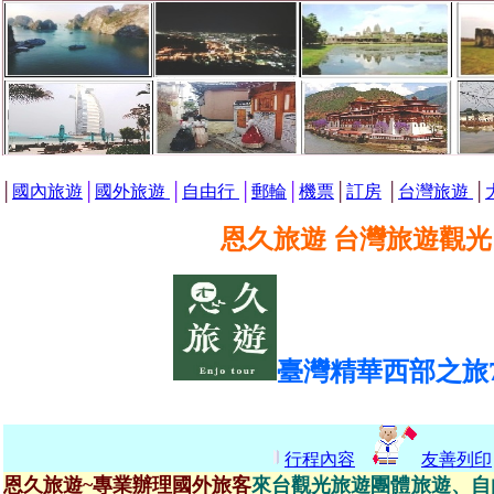
│
國內旅遊
│
國外旅遊
│
自由行
│
郵輪
│
機票
│
訂房
│
台灣旅遊
│
恩久旅遊 台灣旅遊觀光
臺灣精華西部之旅7
行程內容
友善列印
恩久旅遊~專業辦理國外旅客
來台觀光旅遊團體旅遊、自