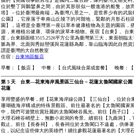
腰的【英國領事館舊址】是國內二級古跡，陳列臺灣文物史料
位於墾丁與鵝鑾鼻之間，由於其形狀似一艘進港的船隻，故
塔】－位於臺灣最南端，為臺灣八景之一。是世界少有的武裝
公園】，它座落于卑南山丘陵下的河階地，緊鄰的月形石柱
園】，這裡是全臺灣第一座以草本健康植物為主題的園區，
源，來種植出健康、環保的淚草本植物。夜宿【台東】。台東縣位於
度，台東縣面積3515.2526平方公里為臺灣第三大，東面朝
脈為界、北面與秀姑巒溪與花蓮縣為鄰，靠山臨海因此自然資
謂是臺灣的大自然教室
住宿：
台東地區飯店
早餐：【 飯店 】 中餐：【 台式風味合菜或套餐】 晚餐：【
第 5 天 台東—花東海岸風景區三仙台－花蓮太魯閣國家公
花蓮
享用豐盛的早餐，經【花東海岸線公路】【三仙台】，位於台
珊瑚礁海岸構成的特殊景觀區。前往最著名的【太魯閣國家
中，我們可遊覽欣賞壯麗的太魯閣峽谷風光。前往【燕子口】，
大理石峽谷峭壁上，無數小岩洞的奇景。續前往【九曲洞】，
觀止。前往【長春祠】，長春祠位於太魯閣口不遠處，供俸著
位，以紀念這些偉大的英雄們！續往參觀花蓮最著名的【大理