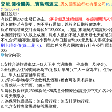
交流.健檢醫美....寶島環遊去
..
恩久國際旅行社有限公司
PS
@twi0577a
備
註說明：
有效日期
2024出發日為主。
(寒暑假及連續假期、春節期間請來
以下價格若有變更，恕不另行通知，以報名日期報價為主。
報名確認請繳交訂金每位NT$3,000元 ，簽訂旅遊契約書請於
本團體行程10人以上成團，報名人數如不足人數出發七天前通
不包含(司機導遊)服務小費每人每日新台幣300元及私人電視冰
刷卡現金價(線上刷卡)
。 匯款戶名恩久國際旅行社有公司 匯款帳號 
005
包含內容:
1.安排合法旅遊車(21~43人正座 含過路費、停車費、及稅金)。
2.全程飯店住宿或同級為主(附飯店早餐) (二人一室為主)。
主。單人住宿需補單房差。
3. 2早(午餐/晚餐)不含飲料及酒類 (餐食可依需求調整)。
4. 景點第一大門票。(個人票)
5. 每位投保旅責250萬保險+20萬意外醫療險(請提供中文姓名.出
6. 每天礦泉水。
7. 為保障旅遊品質；無自費行程；無安排購物行程。
8. 包含安排專業導遊解說導覽費。