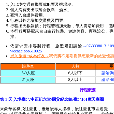
入出境交通費機票或船票及機場稅。
個人消費支出或餐食飲料、酒水。
臺灣入台證件費用。
行程以外之增加交通費及門票。
行程按天數報價；行程若增加天數，每人需增加費用 ，遇
本行程可搭配來台自由行旅遊、健診美容、商務洽公、專
排。
依需求安排客製行程；旅遊規劃請洽
→07-3338013 / 
wechat: bob510925
恩久旅遊~成為好友～
我們將不定期提供您最新的旅遊優
旅遊車
人數
團
5-9人座
6人以下
請洽詢
21人座
8人以上
請洽詢
行程概要
第 1 天 入境臺北/中正紀念堂/國父紀念館/臺北101摩天商圈
乘豪華客機飛往臺北，抵達後專人接機，後往臺北市區遊覽，