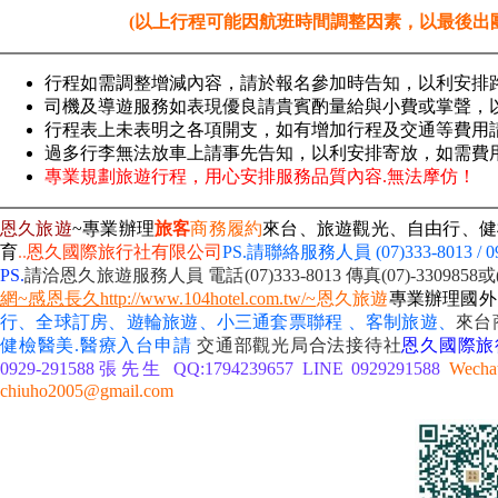
(以上行程可能因航班時間調整因素，以最後出
行程如需調整增減內容，請於報名參加時告知，以利安排
司機及導遊服務如表現優良請貴賓酌量給與小費或掌聲，
行程表上未表明之各項開支，如有增加行程及交通等費用
過多行李無法放車上請事先告知，以利安排寄放，如需費
專業規劃旅遊行程，用心安排服務品質內容.無法摩仿！
恩久旅遊
~專業辦理
旅客
商務履約
來台、旅遊觀光、自由行、健
育
..
恩久國際旅行社有限公司
PS.請聯絡服務人員 (07)333-8013 / 09
PS.
請洽恩久旅遊服務人員 電話(07)333-8013
傳真(07)-330985
網~感恩長久http://www.104hotel.com.tw/~
恩久旅遊
專業辦理國外
行、全球訂房、遊輪旅遊、小三通套票聯程 、客制旅遊、
來台
健檢醫美.醫療入台申請
交通部觀光局合法接待社
恩久國際旅
0929-291588張先生 QQ:1794239657 LINE 0929291588
Wecha
chiuho2005@gmail.com