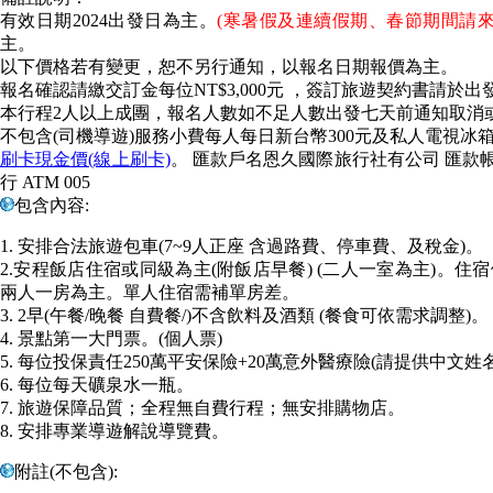
有效日期
2024出發日為主。
(寒暑假及連續假期、春節期間請來
主。
以下價格若有變更，恕不另行通知，以報名日期報價為主。
報名確認請繳交訂金每位NT$3,000元 ，簽訂旅遊契約書請於
本行程2人以上成團，報名人數如不足人數出發七天前通知取消
不包含(司機導遊)服務小費每人每日新台幣300元及私人電視冰
刷卡現金價(線上刷卡)
。 匯款戶名恩久國際旅行社有公司 匯款帳號 0
行 ATM 005
包含內容:
1. 安排合法旅遊包車(7~9人正座 含過路費、停車費、及稅金)。
2.安程飯店住宿或同級為主(附飯店早餐) (二人一室為主)。
兩人一房為主。單人住宿需補單房差。
3. 2早(午餐/晚餐 自費餐/)不含飲料及酒類 (餐食可依需求調整)。
4. 景點第一大門票。(個人票)
5. 每位投保責任250萬平安保險+20萬意外醫療險(請提供中文姓
6. 每位每天礦泉水一瓶。
7. 旅遊保障品質；全程無自費行程；無安排購物店。
8. 安排專業導遊解說導覽費。
附註(不包含):