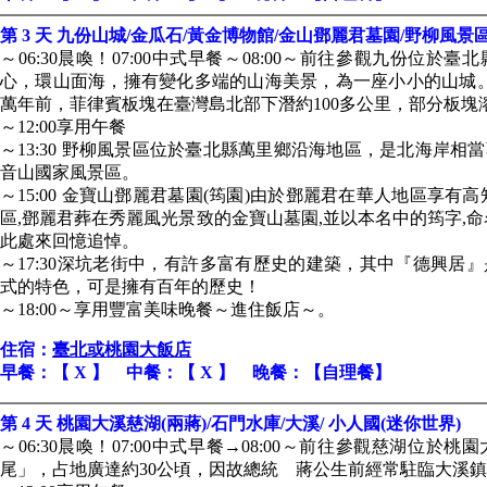
第 3 天 九份山城/金瓜石/黃金博物館/金山鄧麗君墓園/野柳風景
～06:30晨喚！07:00中式早餐～08:00～前往參觀九份位
心，環山面海，擁有變化多端的山海美景，為一座小小的山城。
萬年前，菲律賓板塊在臺灣島北部下潛約100多公里，部分板塊
～12:00享用午餐
～13:30 野柳風景區位於臺北縣萬里鄉沿海地區，是北海岸
音山國家風景區。
～15:00 金寶山鄧麗君墓園(筠園)由於鄧麗君在華人地區享有
區,鄧麗君葬在秀麗風光景致的金寶山墓園,並以本名中的筠字,
此處來回憶追悼。
～17:30深坑老街中，有許多富有歷史的建築，其中『德興居
式的特色，可是擁有百年的歷史！
～18:00～享用豐富美味晚餐～進住飯店～。
住宿：
臺北或桃園大飯店
早餐：【 X 】 中餐：【 X 】 晚餐：【自理餐】
第 4 天 桃園大溪慈湖(兩蔣)/石門水庫/大溪/ 小人國(迷你世界)
～06:30晨喚！07:00中式早餐→08:00～前往參觀慈湖位
尾」，占地廣達約30公頃，因故總統 蔣公生前經常駐臨大溪