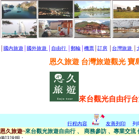
│
國內旅遊
│
國外旅遊
│
自由行
│
郵輪
│
機票
│
訂房
│
台灣旅遊
│
恩久旅遊 台灣旅遊觀光 寶
來台觀光自由行台
行程內容
友善列印
列
恩久旅遊~
來台觀光旅遊自由行 、 商務參訪 、專業交流 健
備
註說明：