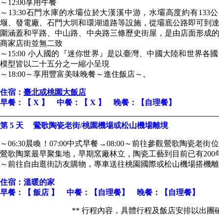
～12:00享用午餐
～13:30石門水庫的水壩位於大漢溪中游，水壩高度約有13
堰、發電廠、石門大圳和環湖道路等設施，從壩底公路即可到
圍涵蓋和平路、中山路、中央路三條歷史街屋，是由店面形成
商家店街並無二致
～15:00 小人國的『迷你世界』是以臺灣、中國大陸和世界
模型皆以二十五分之一縮小呈現
～18:00～享用豐富美味晚餐～進住飯店～。
住宿：
臺北或桃園大飯店
早餐：【 X 】 中餐：【 X 】 晚餐：【自理餐】
第 5 天 鶯歌陶瓷老街/桃園機場或松山機場離境
～06:30晨喚！07:00中式早餐→08:00～前往參觀鶯歌陶瓷
鶯歌陶業最早聚集地，早期窯廠林立，陶瓷工藝到目前已有200
～前往自由逛街訪友購物，專車送往桃園國際或松山機場搭機離
住宿：溫暖的家
早餐：【 飯店 】 中餐：【自理餐】 晚餐：【自理餐】
** 行程內容，具體行程及飯店安排以出團