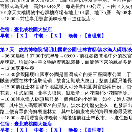
念堂)其頂仿北京天壇模式，四面構造仿埃及金字塔。～前往
宮殿式為風格，高約30.4公尺、每邊長約100公尺，～由14支
101摩天大樓購物中心群樓商場有地上101層、地下5層、高50
～18:00～前往享用豐富美味晚餐～進住飯店～
住宿：臺北或桃園大飯店
早餐：【 X 】 中餐：【 X 】 晚餐：【自理餐】
第 2 天 故宮博物院/陽明山國家公園/士林官邸/淡水漁人碼頭/
～06:30晨喚！07:00中式早餐→08:00～前往參觀聞名中外
產瑰寶。珍貴的中華文物經歷戰亂遷徙，而流傳下來的藏品多是
～12:00享用午餐
～13:30參觀陽明山國家公園是臺灣成立的第三座國家公園，于
賊寇藏匿在林中盜取硫磺，故會定期放火燒山，整個山區只能長
～15:00前往士林官邸平地區域又可分為花園與官邸兩部份，
花園、中式庭園、蘭亭與噴泉、凱歌堂、內花園和外花園等等。
～16:30淡水漁人碼頭原只是一個傳統的小漁港，如今，漁人
頭，其中漁人碼頭最著名的景點。淡水老街歷史悠久，也發展
路上便有眾多海鮮餐廳林立，其中以價廉物美的海風餐廳最受歡
～18:00～享用豐富美味晚餐～隨後後前往士林夜市。～進住飯
住宿：
臺北或桃園大飯店
早餐：【 X 】 中餐：【 X 】 晚餐：【自理餐】