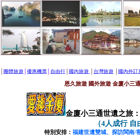
│
團體旅遊
│
優惠機票
│
自由行
│
國內旅遊
│
台灣旅遊
│
國內外訂
恩久旅遊 國外旅遊 金廈小三通
金廈小三通世遺之旅
（4人成行 自
特別安排：
福建世遺雙城、探訪閩南/