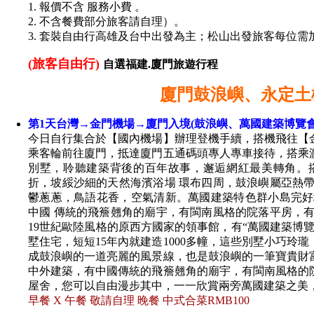
1. 報價不含 服務小費 。
2. 不含餐費部分旅客請自理）。
3. 套裝自由行高雄及台中出發為主；松山出發旅客每位需加價
(旅客自由行)
自選福建.廈門旅遊行程
廈門鼓浪嶼、永定土
第1天台灣→金門機場→廈門入境(鼓浪嶼、萬國建築博覽會
今日自行集合於【國內機場】辦理登機手續，搭機飛往【
乘客輪前往廈門，抵達廈門五通碼頭專人專車接待，搭乘
別墅，聆聽建築背後的百年故事，邂逅網紅最美轉角。
折，坡綏沙細的天然海濱浴場 環布四周，鼓浪嶼屬亞熱帶 
鬱蔥蔥，鳥語花香，空氣清新。萬國建築特色群小島完好
中國 傳統的飛簷翹角的廟宇，有閩南風格的院落平房，
19世紀歐陸風格的原西方國家的領事館，有“萬國建築博
墅住宅，短短15年內就建造1000多幢，這些別墅小巧玲
成鼓浪嶼的一道亮麗的風景線，也是鼓浪嶼的一筆寶貴財
中外建築，有中國傳統的飛簷翹角的廟宇，有閩南風格的
屋舍，您可以自由漫步其中，一一欣賞兩旁萬國建築之美
早餐 X 午餐 敬請自理 晚餐 中式合菜RMB100