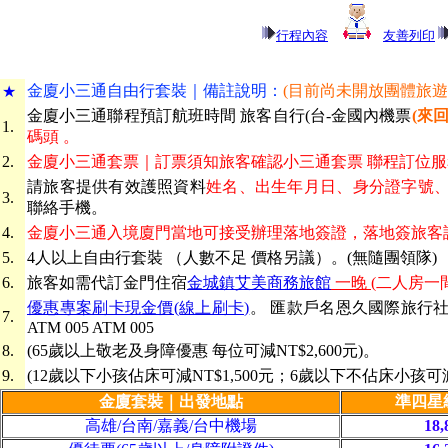
行程內容
友善列印
金廈小三通自由行套裝｜備
註說明：
(目前尚未開放團體旅遊
★
金廈小三通聯程預訂航班時間 旅客自行(台-金國內機票
(來
1.
碼頭 。
2.
金廈小三通套票｜訂票須知旅客確認小三通套票 聯程訂位
請旅客提供有效護照資料
姓名、出生年月日、身分證字號
3.
聯絡手機。
4.
金廈小三通入境廈門當地可接受辦理落地簽證，落地簽旅客
5.
4人以上自由行套裝 （人數不足 價格另議）。(無隨團領隊)
6.
旅客如需代訂金門住宿
金城鎮艾美商務旅館
一晚
(二人房一間 
優惠專案刷卡現金價(線上刷卡)
。 匯款戶名恩久國際旅行社有公
7.
ATM 005 ATM 005
8.
(65歲以上敬老及身障優惠 每位可減NT$2,600元)。
9.
(12歲以下小孩佔床可減NT$1,500元；6歲以下不佔床小孩可減N
金廈套裝｜出發地點
準四星級
高雄/台南/嘉義/台中機場
18