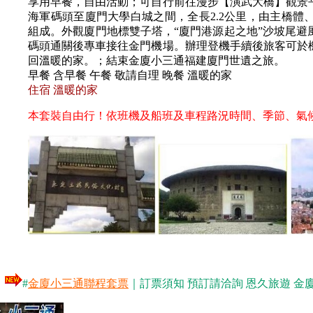
享用早餐，自由活動；可自行前往漫步【演武大橋】觀景
海軍碼頭至廈門大學白城之間，全長2.2公里，由主橋
組成。外觀廈門地標雙子塔，“廈門港源起之地”沙坡尾
碼頭通關後專車接往金門機場。辦理登機手續後旅客可於
回溫暖的家。；結束金廈小三通福建廈門世遺之旅。
早餐 含早餐 午餐 敬請自理 晚餐 溫暖的家
住宿 溫暖的家
本套裝自由行！依班機及船班及車程路況時間、季節、氣
#
金廈小三通聯程套票
｜訂票須知 預訂請洽詢 恩久旅遊 金廈小三通專