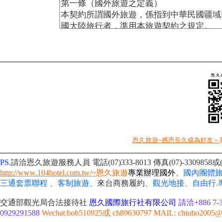
恩久旅遊~感恩長久成為好友～
PS.
請洽恩久旅遊服務人員 電話(07)333-8013
傳真(07)-330985
http://www.104hotel.com.tw/~
恩久旅遊
專業辦理國外
、國內團體
三通套票聯程 、客制旅遊、
來台商務履約
、
觀光地接、自由行
交通部觀光局合法接待社
恩久國際旅行社有限公司
請洽+886 7-3
0929291588
Wechat:bob510925或 ch89630797 MAIL: chiuho2005@