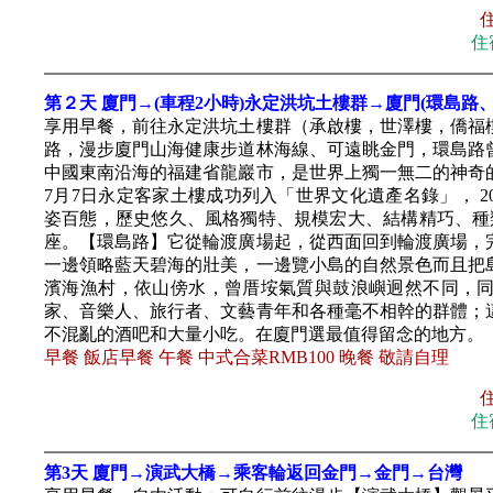
住
第２天 廈門→(車程2小時)永定洪坑土樓群→廈門(環島路
享用早餐，前往永定洪坑土樓群（承啟樓，世澤樓，僑福
路，漫步廈門山海健康步道林海線、可遠眺金門，環島路
中國東南沿海的福建省龍巖市，是世界上獨一無二的神奇的
7月7日永定客家土樓成功列入「世界文化遺產名錄」， 20
姿百態，歷史悠久、風格獨特、規模宏大、結構精巧、種
座。【環島路】它從輪渡廣場起，從西面回到輪渡廣場，
一邊領略藍天碧海的壯美，一邊覽小島的自然景色而且把
濱海漁村，依山傍水，曾厝垵氣質與鼓浪嶼迥然不同，
家、音樂人、旅行者、文藝青年和各種毫不相幹的群體；
不混亂的酒吧和大量小吃。在廈門選最值得留念的地方。
早餐 飯店早餐 午餐 中式合菜RMB100 晚餐 敬請自理
住
第3天 廈門→演武大橋→乘客輪返回金門→金門→台灣