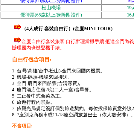
優待票(65歲以上/身障附證件)
16
松山機場
19
優待票(65歲以上/身障附證件)
16
（4人成行 套裝自由行）(金廈MINI TOUR)
金廈自由行套裝旅客 自行辦理當機手續 抵達金門尚
辦理國內班機登機手續。
自由行包含項目:
1. 台灣(高雄/台中/松山)-金門來回國內機票。
2. 機場-碼頭-機場來回接送。
3. 金門-廈門來回船票(含清潔費)。
4. 廈門酒店住宿2晚(二人一室)含早餐。
5. 二正餐中式合菜為主。
6. 旅遊行程內景點。
7. 依觀光局規定簽訂個別旅遊契約。每位投保旅責意外險25
8. 7座別克商務車或11-18座空調旅遊巴士（依人數安排）
不含項目: