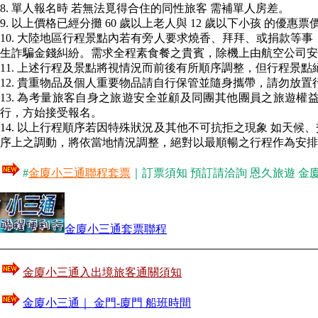
8. 單人報名時 若無法覓得合住的同性旅客 需補單人房差。
9. 以上價格已經分攤 60 歲以上老人與 12 歲以下小孩 的
10. 大陸地區行程景點內若有旁人要求燒香、拜拜、或捐款等
生詐騙金錢糾紛。需求全程素食餐之貴賓，除機上由航空公司安
11. 上述行程及景點將視情況而前後有所順序調整，但行程景點
12. 貴重物品及個人重要物品請自行保管並隨身攜帶，請勿放
13. 為考量旅客自身之旅遊安全並顧及同團其他團員之旅遊權
行，方始接受報名。
14. 以上行程順序若因特殊狀況及其他不可抗拒之現象 如天候
序上之調動，將依當地情況調整，絕對以最順暢之行程作為安排
#
金廈小三通聯程套票
｜訂票須知 預訂請洽詢 恩久旅遊 金廈小三通專
金廈小三通套票聯程
金廈小三通入出境旅客通關須知
金廈小三通｜ 金門-廈門 船班時間