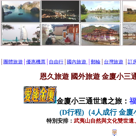
│
團體旅遊
│
優惠機票
│
自由行
│
國內旅遊
│
郵輪
│
台灣旅遊
│
訂
恩久旅遊 國外旅遊 金廈小三
金廈小三通世遺之旅：
福
(D行程)
（4人成行
金廈
特別安排：
武夷山自然與文化雙世遺