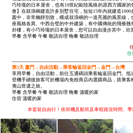
巧玲瓏的日本屋舍，也有19世紀歐陸風格的原西方國家的
會】在鼓浪嶼建造許多別墅住宅，短短15年內就建造100
叢中，非常幽靜別致，構成鼓浪嶼的一道亮麗的風景線，
座風格各異、中西合璧的中外建築，有中國傳統的飛簷翹
卦樓，有小巧玲瓏的日本屋舍，您可以自由漫步其中，欣
早餐 含早餐 午餐 敬請自理 晚餐 敬請自理
住
第5天 廈門→自由活動→乘客輪返回金門→金門→台灣
享用早餐，自由活動，前往五通碼頭乘客輪返回金門。抵
登機手續後旅客可於機場內免稅商店內選購商品，搭乘客
夷山世遺之旅。
早餐 含早餐 午餐 敬請自理 晚餐 溫暖的家
住宿 溫暖的家
本套裝自由行！依班機及船班及車程路況時間、季