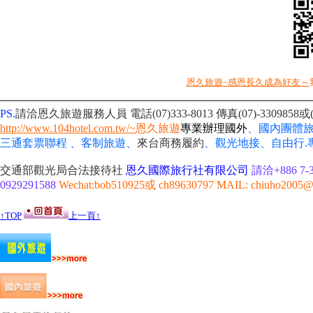
恩久旅遊~感恩長久成為好友～
PS.
請洽恩久旅遊服務人員 電話(07)333-8013
傳真(07)-330985
http://www.104hotel.com.tw/~
恩久旅遊
專業辦理國外
、國內團體
三通套票聯程 、客制旅遊、
來台商務履約
、
觀光地接、自由行
交通部觀光局合法接待社
恩久國際旅行社有限公司
請洽+886 7-3
0929291588
Wechat:bob510925或 ch89630797 MAIL: chiuho2005@
↑TOP
上一頁↑