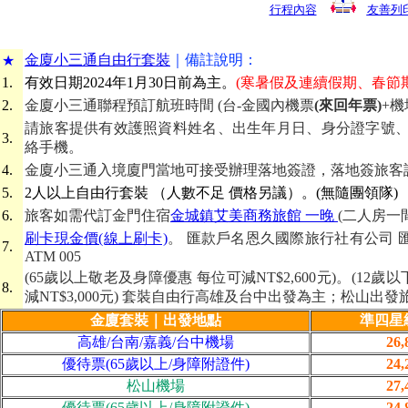
行程內容
友善列
金廈小三通自由行套裝
｜備
註說明：
★
1.
有效日期
2024年1月30日前為主。
(寒暑假及連續假期、春節
2.
金廈小三通聯程預訂航班時間 (台-金國內機票
(來回年票)
+機
請旅客提供有效護照資料姓名、出生年月日、身分證字號、
3.
絡手機。
4.
金廈小三通入境廈門當地可接受辦理落地簽證，落地簽旅客
5.
2人以上自由行套裝 （人數不足 價格另議）。(無隨團領隊)
6.
旅客如需代訂金門住宿
金城鎮艾美商務旅館 一晚
(二人房一間 
刷卡現金價(線上刷卡)
。 匯款戶名恩久國際旅行社有公司 匯款帳號 
7.
ATM 005
(65歲以上敬老及身障優惠 每位可減NT$2,600元)。(12
8.
減NT$3,000元) 套裝自由行高雄及台中出發為主；松山出發
金廈套裝｜出發地點
準四星級
高雄/台南/嘉義/台中機場
26
優待票(65歲以上/身障附證件)
24
松山機場
27
優待票(65歲以上/身障附證件)
24