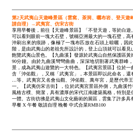
第2天武夷山天遊峰景區（雲窩、茶洞、曬布岩、登天遊峰）
請自理）→武夷宮、仿宋古街
享用早餐後，前往【天遊峰景區】「不登天遊，等於白遊
可以看到眼前一塊大石壁，號稱亞洲最大的一塊石壁，高有2
沖刷出來的痕跡，像極了一塊布匹放在石頭上晾曬，因
階，是由武夷山的老祖先所設計的，登上山頂就可以看見
飽覽武夷山景色。【九曲溪】發源於武夷山自然保護區黃崗山
90分鐘。由於九曲溪彎彎曲曲，深深地切割著武夷群峰
景，成為武夷山遊覽的一大特色。【武夷宮景區】位於一
含「沖佑觀」，又稱「武夷宮」，本景區即以此命名，還
…等。武夷宮又名會仙觀、沖佑觀、萬年宮，是歷代帝
一。【武夷仿宋古街】，位於武夷宮景區外側，九曲溪竹
風格古樸、簡潔，具有濃厚的宋代江南建築風格，特別是
一體。古街彷彿是武夷山文化藝術的展區，雲集了許多具
早餐 X 午餐 敬請自理 晚餐 中式合菜RMB100