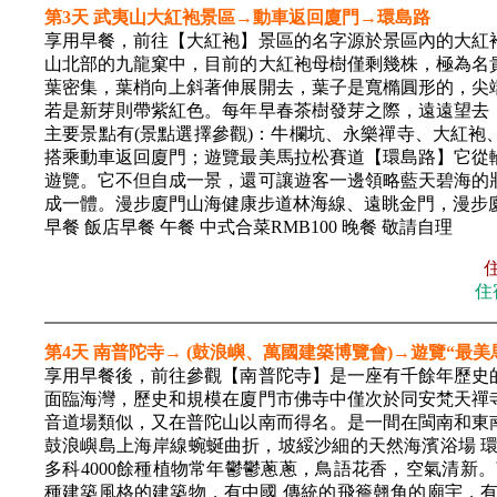
第3天 武夷山大紅袍景區→動車返回廈門→環島路
享用早餐，前往【大紅袍】景區的名字源於景區內的大紅
山北部的九龍窠中，目前的大紅袍母樹僅剩幾株，極為名
葉密集，葉梢向上斜著伸展開去，葉子是寬橢圓形的，尖
若是新芽則帶紫紅色。每年早春茶樹發芽之際，遠遠望去
主要景點有(景點選擇參觀)：牛欄坑、永樂禪寺、大紅
搭乘動車返回廈門；遊覽最美馬拉松賽道【環島路】它從
遊覽。它不但自成一景，還可讓遊客一邊領略藍天碧海的
成一體。漫步廈門山海健康步道林海線、遠眺金門，漫步
早餐 飯店早餐 午餐 中式合菜RMB100 晚餐 敬請自理
住
第4天 南普陀寺→ (鼓浪嶼、萬國建築博覽會)→遊覽“最
享用早餐後，前往參觀【南普陀寺】是一座有千餘年歷史
面臨海灣，歷史和規模在廈門市佛寺中僅次於同安梵天禪
音道場類似，又在普陀山以南而得名。是一間在閩南和東
鼓浪嶼島上海岸線蜿蜒曲折，坡綏沙細的天然海濱浴場 環
多科4000餘種植物常年鬱鬱蔥蔥，鳥語花香，空氣清新
種建築風格的建築物，有中國 傳統的飛簷翹角的廟宇，