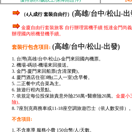
(高雄/台中/松山-出
（4人成行 套裝自由行）
金廈自由行套裝旅客 自行辦理當機手續 抵達金門尚
辦理國內班機登機手續。
(高雄/台中/松山-出發)
套裝行包含項目:
1. 台灣(高雄/台中/松山)-金門來回國內機票。
2. 機場-碼頭-機場來回接送。
3. 金門-廈門來回船票(含清潔費)。
4. 廈門酒店住宿3晚(二人一室)含早餐。
5. 二正餐中式合菜為主。
6. 旅遊行程內景點。
7. 依規定每位投保旅責意外險250萬+醫療險20萬。
金廈小
險)。
8. 7座別克商務車或11-18座空調旅遊巴士（依人數安排）
不含項目:
1. 不含車導 服務小費 150台幣/人/天數。