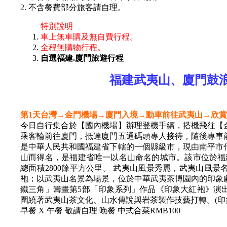
2. 不含餐費部分旅客請自理。
特別說明
車上無車購及無自費行程。
全程無購物行程。
自選福建.廈門旅遊行程
福建武夷山、廈門鼓浪
第1天台灣→金門機場→廈門入境→動車前往武夷山→欣
今日自行集合於【國內機場】辦理登機手續，搭機飛往【
乘客輪前往廈門，抵達廈門五通碼頭專人接待，隨後專車
是中華人民共和國福建省下轄的一個縣級市，現由南平市代
山而得名，是福建省唯一以名山命名的城市。該市位於福
總面積2800餘平方公里。 武夷山風景秀麗，武夷山風
袍；以武夷山名景為場景，位於中華武夷茶博園內的印象
鐵三角」籌畫第5部「印象系列」作品《印象大紅袍》演
圍繞著武夷山茶文化、山水傳說與岩茶製作技藝打轉。(印
早餐 X 午餐 敬請自理 晚餐 中式合菜RMB100