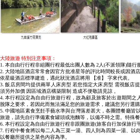
大陸旅遊 特別注意事項：
1. 本自由行行程非組團行程最低出團人數為 2人(不派領隊)隨行
2. 大陸地區酒店常常會因官方批准星等的評比時間較長或因酒
依星級酒店標準建造，遇此狀況酒店將用 【准】 字來代表。
3. 飯店房間均提供兩單人床房型 若您指定大床房型 需視飯
須另外加價 因區域酒店構築限制 造成不便敬請見諒 。
4. 本行程設定為自由行旅遊行程，故為顧及旅客於出遊期間
脫隊之要求，若因此而無法滿足您的旅遊需求，建議您另行選購
5. 中國地區素食烹飪手藝水準與台灣落差甚大，各團體餐廳皆以
旅遊，請先自行準備素食罐頭或泡麵等，以備不時之需。特殊餐
6. 本行程設定為自由行旅遊行程非跟團旅遊(旅客自行加保旅行
7. 行程中餐食將以每二人為三菜一湯、四人則為四菜一湯、以
以餐廳所提供之菜色內容為準。